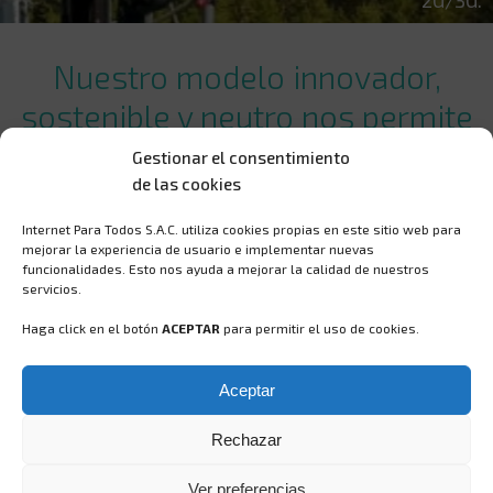
2G/3G.
Nuestro modelo innovador,
sostenible y neutro nos permite
ofrecer a todas las operadoras
Gestionar el consentimiento
de las cookies
móviles del Perú,
la capacidad
de extender sus servicios a las
Internet Para Todos S.A.C. utiliza cookies propias en este sitio web para
mejorar la experiencia de usuario e implementar nuevas
zonas rurales del país
funcionalidades. Esto nos ayuda a mejorar la calidad de nuestros
servicios.
Haga click en el botón
ACEPTAR
para permitir el uso de cookies.
Al día de hoy cerca de 4 millones de personas en zonas
rurales tienen la posibilidad de acceder a los servicios
móviles de voz y datos a través de nuestros clientes, las
Aceptar
operadoras móviles.
Rechazar
Ver preferencias