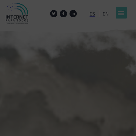
ES
EN