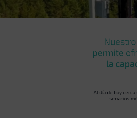
Nuestro
permite of
la capa
Al día de hoy cerca
servicios mó