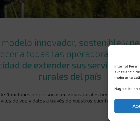
 modelo innovador, sostenible y ne
recer a todas las operadoras móvile
cidad de extender sus servicios a l
Internet Para 
experiencia d
rurales del país
mejorar la cal
Haga click en 
 de 4 millones de personas en zonas rurales tienen la posibili
viles de voz y datos a través de nuestros clientes, las operad
Ace