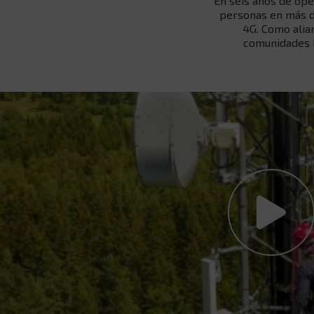
En seis años de ope
personas en más de
4G. Como alian
comunidades h