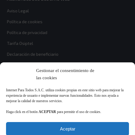
Aviso Legal
Política de cookies
Política de privacidad
Tarifa Osiptel
Declaración de beneficiario
Gestionar el consentimiento de
Suscríbete
las cookies
Recibe las últimas noticias y actualizaciones a tu correo.
Internet Para Todos S.A.C. utiliza cookies propias en este sitio web para mejorar la
experiencia de usuario e implementar nuevas funcionalidades. Esto nos ayuda a
mejorar la calidad de nuestros servicios.
Haga click en el botón
ACEPTAR
para permitir el uso de cookies.
Enviar
Aceptar